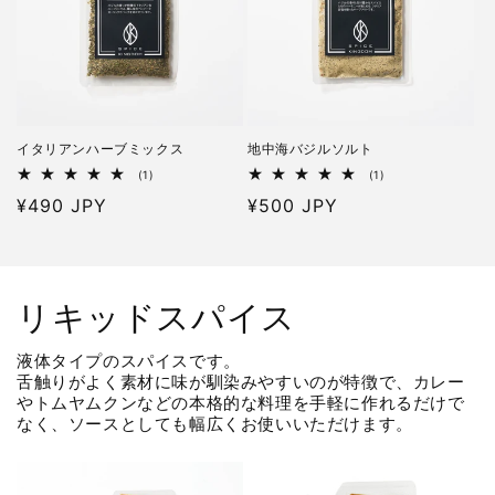
イタリアンハーブミックス
地中海バジルソルト
1
1
(1)
(1)
レ
レ
通
¥490 JPY
通
¥500 JPY
ビ
ビ
ュ
ュ
常
常
ー
ー
価
価
数
数
の
の
格
格
合
合
計
計
リキッドスパイス
液体タイプのスパイスです。
舌触りがよく素材に味が馴染みやすいのが特徴で、カレー
やトムヤムクンなどの本格的な料理を手軽に作れるだけで
なく、ソースとしても幅広くお使いいただけます。