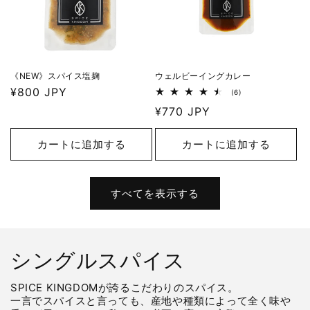
《NEW》スパイス塩麹
ウェルビーイングカレー
通
¥800 JPY
6
(6)
レ
常
通
¥770 JPY
ビ
価
ュ
常
ー
格
価
数
カートに追加する
カートに追加する
の
格
合
計
すべてを表示する
シングルスパイス
SPICE KINGDOMが誇るこだわりのスパイス。
一言でスパイスと言っても、産地や種類によって全く味や