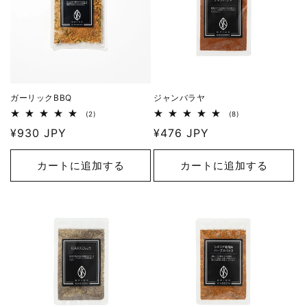
ガーリックBBQ
ジャンバラヤ
2
8
(2)
(8)
レ
レ
通
¥930 JPY
通
¥476 JPY
ビ
ビ
ュ
ュ
常
常
ー
ー
価
価
数
数
カートに追加する
カートに追加する
の
の
格
格
合
合
計
計