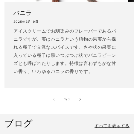
バニラ
2025年3月19日
アイスクリームでお馴染みのフレーバーであるバ
ニラですが、実はバニラという植物の果実から採
れる種子で立派なスパイスです。さや状の果実に
入っている種子は黒いつぶつぶ状でバニラビーン
ズとも呼ばれたりします。特徴は言わずもがな甘
い香り、いわゆるバニラの香りです。
の
1
/
3
ブログ
すべてを表示する