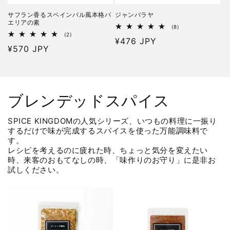
サフラン香るスペインバル風本格パ
ジャンバラヤ
エリアの素
8
(8)
レ
2
(2)
通
¥476 JPY
ビ
レ
通
¥570 JPY
ュ
ビ
常
ー
ュ
常
価
数
ー
価
の
数
格
合
の
格
計
合
計
ブレンデッドスパイス
SPICE KINGDOMの人気シリーズ、いつもの料理に一振り
するだけで味が完成するスパイスを使った万能調味料で
す。
レシピを考えるのに疲れた時、ちょっと気分を変えたい
時、来客のおもてなしの時、「味作りのお守り」に是非お
試しください。