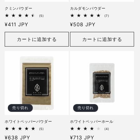
クミンパウダー
カルダモンパウダー
5
7
(5)
(7)
レ
レ
通
¥411 JPY
通
¥508 JPY
ビ
ビ
ュ
ュ
常
常
ー
ー
価
価
数
数
カートに追加する
カートに追加する
の
の
格
格
合
合
計
計
売り切れ
売り切れ
ホワイトペッパーパウダー
ホワイトペッパーホール
5
4
(5)
(4)
レ
レ
通
¥638 JPY
通
¥713 JPY
ビ
ビ