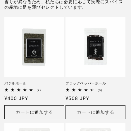
香りが異なるため、私たちは必要に応じて実際にスパイス
の産地に足を運びセレクトしています。
バジルホール
ブラックペッパーホール
7
6
(7)
(6)
レ
レ
通
¥400 JPY
通
¥508 JPY
ビ
ビ
ュ
ュ
常
常
ー
ー
価
価
数
数
カートに追加する
カートに追加する
の
の
格
格
合
合
計
計