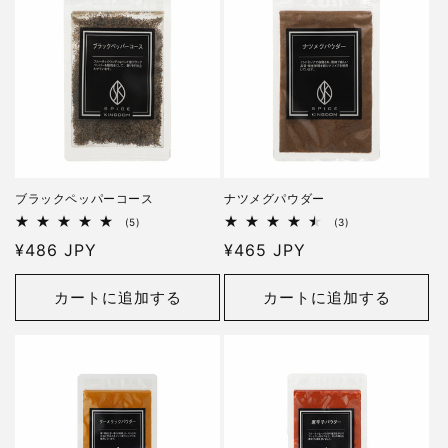
ブラックペッパーコース
ナツメグパウダー
5
3
(5)
(3)
レ
レ
通
¥486 JPY
通
¥465 JPY
ビ
ビ
ュ
ュ
常
常
ー
ー
価
価
数
数
カートに追加する
カートに追加する
の
の
格
格
合
合
計
計