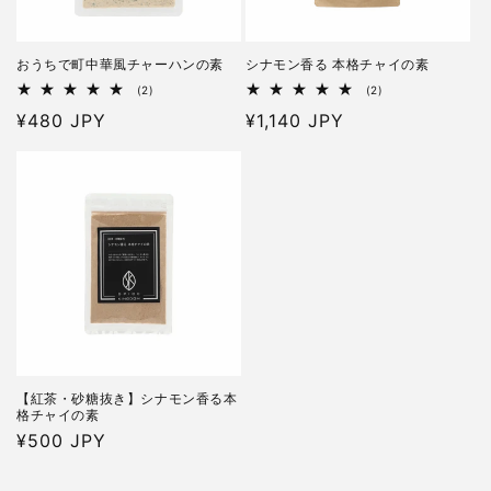
おうちで町中華風チャーハンの素
シナモン香る 本格チャイの素
2
2
(2)
(2)
レ
レ
通
¥480 JPY
通
¥1,140 JPY
ビ
ビ
ュ
ュ
常
常
ー
ー
価
価
数
数
の
の
格
格
合
合
計
計
【紅茶・砂糖抜き】シナモン香る本
格チャイの素
通
¥500 JPY
常
価