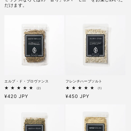
だけます。
エルブ・ド・プロヴァンス
フレンチハーブソルト
2
1
(2)
(1)
レ
レ
通
¥420 JPY
通
¥450 JPY
ビ
ビ
ュ
ュ
常
常
ー
ー
価
価
数
数
の
の
格
格
合
合
計
計