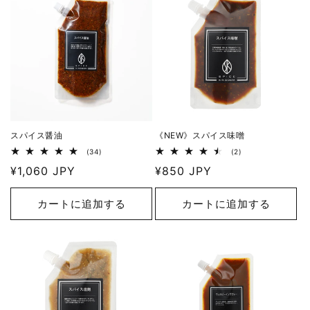
スパイス醤油
《NEW》スパイス味噌
34
2
(34)
(2)
レ
レ
通
¥1,060 JPY
通
¥850 JPY
ビ
ビ
ュ
ュ
常
常
ー
ー
価
価
数
数
カートに追加する
カートに追加する
の
の
格
格
合
合
計
計