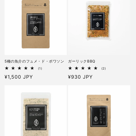
の
の
格
価
格
合
合
計
計
格
5種の魚介のフュメ・ド・ポワソン
ガーリックBBQ
1
2
(1)
(2)
レ
レ
通
¥1,500 JPY
通
¥930 JPY
ビ
ビ
ュ
ュ
常
常
ー
ー
価
価
数
数
の
の
格
格
合
合
計
計