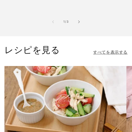
の
1
/
3
レシピを見る
すべてを表示する