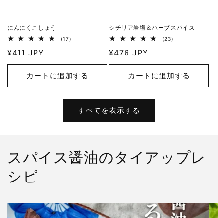
にんにくこしょう
シチリア岩塩＆ハーブスパイス
17
23
(17)
(23)
レ
レ
通
¥411 JPY
通
¥476 JPY
ビ
ビ
ュ
ュ
常
常
ー
ー
価
価
数
数
カートに追加する
カートに追加する
の
の
格
格
合
合
計
計
すべてを表示する
スパイス醤油のタイアップレ
シピ