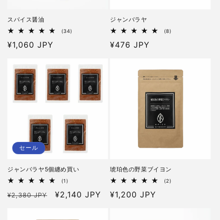
スパイス醤油
ジャンバラヤ
34
8
(34)
(8)
レ
レ
通
¥1,060 JPY
通
¥476 JPY
ビ
ビ
ュ
ュ
常
常
ー
ー
価
価
数
数
の
の
格
格
合
合
計
計
セール
ジャンバラヤ5個纏め買い
琥珀色の野菜ブイヨン
1
2
(1)
(2)
レ
レ
通
セ
¥2,140 JPY
通
¥1,200 JPY
¥2,380 JPY
ビ
ビ
ュ
ュ
常
ー
常
ー
ー
価
ル
価
数
数