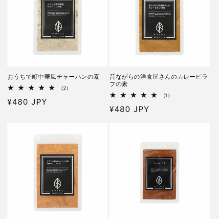
おうちで町中華風チャーハンの素
昔ながらの洋食屋さんのカレーピラ
フの素
2
(2)
レ
1
(1)
通
¥480 JPY
ビ
レ
通
¥480 JPY
ュ
ビ
常
ー
ュ
常
価
数
ー
の
価
数
格
合
の
格
計
合
計