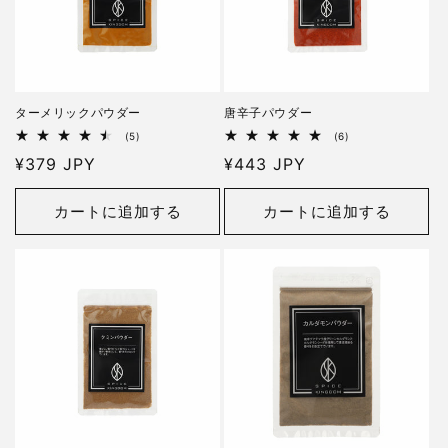
ターメリックパウダー
唐辛子パウダー
5
6
(5)
(6)
レ
レ
通
¥379 JPY
通
¥443 JPY
ビ
ビ
ュ
ュ
常
常
ー
ー
価
価
数
数
カートに追加する
カートに追加する
の
の
格
格
合
合
計
計