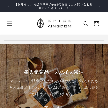
コンテ
【お知らせ】お盆期間中の商品のお届けとお問い合わせ
ンツに
対応につきまして
進む
カ
ー
ト
一番人気商品「スパイス醤油」
マルシェでご試食いただくと9割の方がご購入くださ
る人気商品！これさえあればご飯もお肉もお魚も野菜
も味付けには困りません。
商品を見る