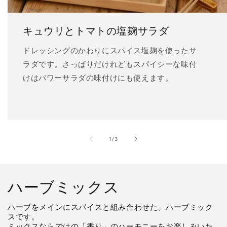
キュウリとトマトの塩麹サラダ
ドレッシングのかわりにスパイス塩麹を使ったサ
ラダです。さっぱりだけれどもスパイシーな味付
けはパワーサラダの味付けにも使えます。
の
1
/
3
ハーブミックス
ハーブをメインにスパイスと組み合わせた、ハーブミック
スです。
ミックスならではの「香り」のハーモニーをお楽しみいた