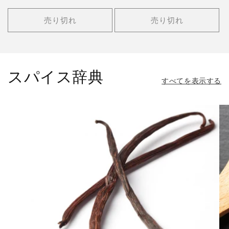
ュ
ュ
常
常
ー
ー
価
価
数
数
売り切れ
売り切れ
の
の
格
格
合
合
計
計
スパイス辞典
すべてを表示する