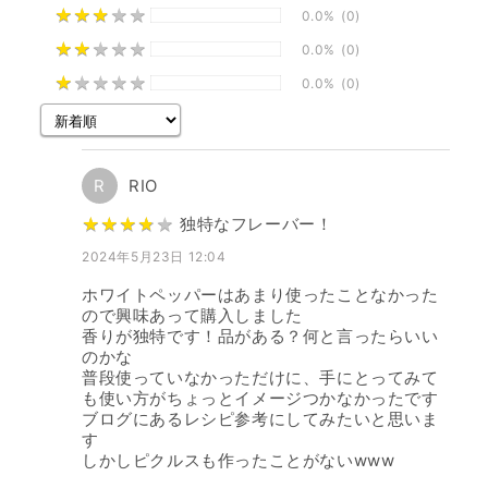
★
★
★
★
★
★
★
★
★
★
0.0%
(0)
★
★
★
★
★
★
★
★
★
★
0.0%
(0)
★
★
★
★
★
★
★
★
★
★
0.0%
(0)
R
RIO
★
★
★
★
★
★
★
★
★
★
独特なフレーバー！
2024年5月23日 12:04
ホワイトペッパーはあまり使ったことなかった
ので興味あって購入しました
香りが独特です！品がある？何と言ったらいい
のかな
普段使っていなかっただけに、手にとってみて
も使い方がちょっとイメージつかなかったです
ブログにあるレシピ参考にしてみたいと思いま
す
しかしピクルスも作ったことがないwww