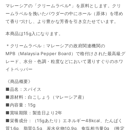
量
量
マレーシアの「クリームラベル*」を原料とします。クリ
を
を
ームラベルを挽いたパウダーの中にホール（原体）を埋め
減
増
て香りづけし、より豊かな芳香を引き立たせています。
ら
や
す
す
本商品は15g入になります。
＊クリームラベル：マレーシアの政府関連機関の
MPB
（
Malaysia Pepper Board
）で格付けされた最⾼級グ
レード、水分・色調・粒度などにおいて選りすぐりのホワ
イトペッパー
《商品概要》
■品名：スパイス
■原材料：白こしょう（マレーシア産）
■内容量：15g
■賞味期限：製造日より2年
■栄養成分：（15gあたり）エネルギー48kcal、たんぱく
質1.6g、脂質0.5g、炭水化物10.9g、食塩相当量0g (推定