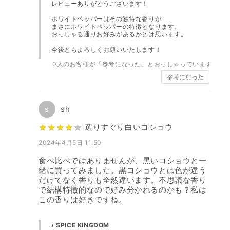
レビューありがとうございます！
ホワイトペッパーはその独特な香りが
まさにホワイトペッパーの特徴となります。
おっしゃる通りお好みがあるかとは思います。
今後ともよろしくお願いいたします！
0
人のお客様が「参考になった」とおっしゃっています
参考になった
s
sh
★
★
★
★
★
★
★
★
★
★
選りすぐり白いコショウ
2024年4月5日 11:50
食べ比べではありませんが、黒いコショウと一
緒に買ってみました。黒コショウとは色が違う
だけでなく香りも全然違います。不思議な香り
で結構特徴的なので好み分かれるのかも？私は
この香りは好きですね。
› SPICE KINGDOM