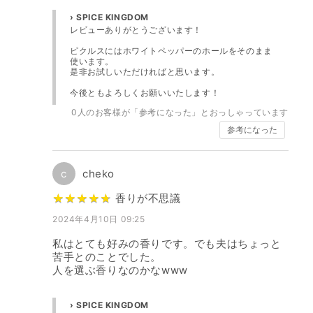
› SPICE KINGDOM
レビューありがとうございます！
ピクルスにはホワイトペッパーのホールをそのまま
使います。
是非お試しいただければと思います。
今後ともよろしくお願いいたします！
0
人のお客様が「参考になった」とおっしゃっています
参考になった
c
cheko
★
★
★
★
★
★
★
★
★
★
香りが不思議
2024年4月10日 09:25
私はとても好みの香りです。でも夫はちょっと
苦手とのことでした。
人を選ぶ香りなのかなwww
› SPICE KINGDOM