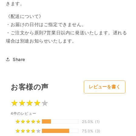
きます。
《配送について》
・お届けの日付はご指定できません。
・ご注文から原則7営業日以内に発送いたします。遅れる
場合は別途お知らせいたします。
Share
お客様の声
レビューを書く
★
★
★
★
★
★
★
★
★
★
4件のレビュー
★
★
★
★
★
★
★
★
★
★
25.0%
(1)
★
★
★
★
★
★
★
★
★
★
75.0%
(3)