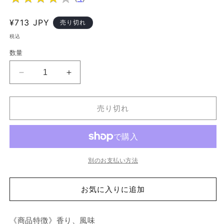
く
通
¥713 JPY
売り切れ
常
税込
価
数量
格
ホ
ホ
ワ
ワ
イ
イ
売り切れ
ト
ト
ペ
ペ
ッ
ッ
パ
パ
ー
ー
別のお支払い方法
ホ
ホ
ー
ー
お気に入りに追加
ル
ル
の
の
《商品特徴》香り、風味
数
数