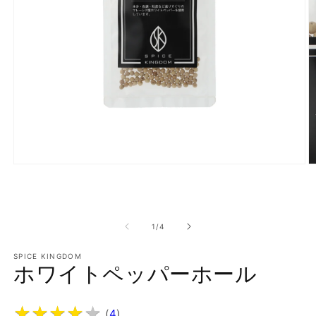
モ
ー
ダ
ル
で
の
1
/
4
メ
デ
SPICE KINGDOM
ィ
ホワイトペッパーホール
ア
(1)
(2
を
開
★
★
★
★
★
★
★
★
★
★
(
4
)