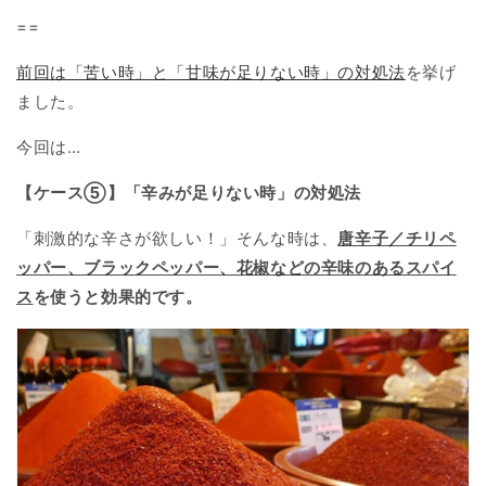
==
前回は「苦い時」と「甘味が足りない時」の対処法
を挙げ
ました。
今回は…
【ケース⑤】「辛みが足りない時」の対処法
「刺激的な辛さが欲しい！」そんな時は、
唐辛子／チリペ
ッパー、ブラックペッパー、花椒などの辛味のあるスパイ
ス
を使うと効果的です。