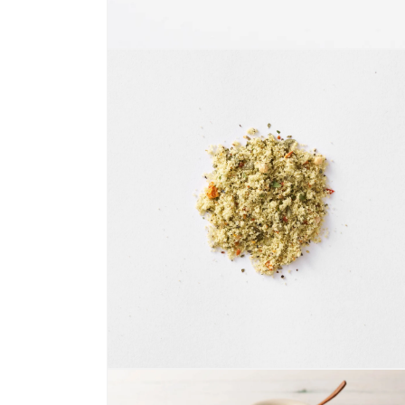
モ
ー
ダ
ル
で
メ
デ
ィ
ア
(1)
を
開
く
モ
ー