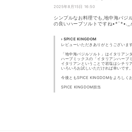
2025年8月15日 16:50
シンプルなお料理でも,地中海バジ
の良いハーブソルトですね•*¨*•.¸¸♬
› SPICE KINGDOM
レビューいただきありがとうございま
「地中海バジルソルト」はイタリアン
ハーブミックスの「イタリアンハーブ
イタリアンということで岩塩はシチリ
いろいろお試しいただければ幸いです
今後ともSPICE KINGDOMをよろし
SPICE KINGDOM担当