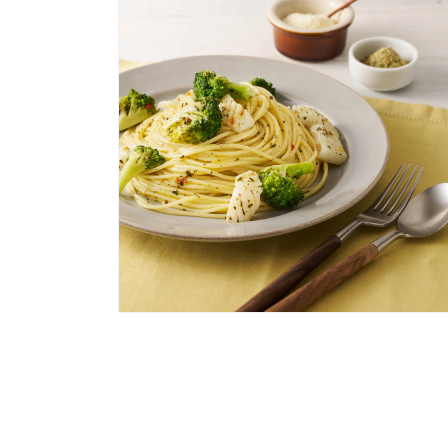
ダ
ル
で
メ
デ
ィ
ア
(2)
を
開
く
モ
ー
ダ
ル
で
メ
デ
ィ