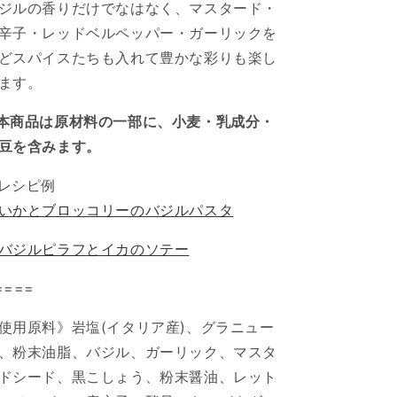
ジルの香りだけでなはなく、マスタード・
す
す
辛子・レッドベルペッパー・ガーリックを
どスパイスたちも入れて豊かな彩りも楽し
ます。
本商品は原材料の一部に、小麦・乳成分・
豆を含みます。
レシピ例
いかとブロッコリーのバジルパスタ
バジルピラフとイカのソテー
====
使用原料》岩塩(イタリア産)、グラニュー
、粉末油脂、バジル、ガーリック、マスタ
ドシード、黒こしょう、粉末醤油、レット