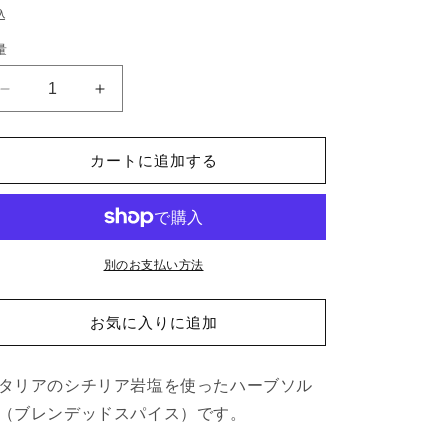
常
込
価
量
格
地
地
中
中
海
海
カートに追加する
バ
バ
ジ
ジ
ル
ル
ソ
ソ
ル
ル
別のお支払い方法
ト
ト
の
の
お気に入りに追加
数
数
量
量
タリアのシチリア岩塩を使ったハーブソル
を
を
減
増
（ブレンデッドスパイス）です。
ら
や