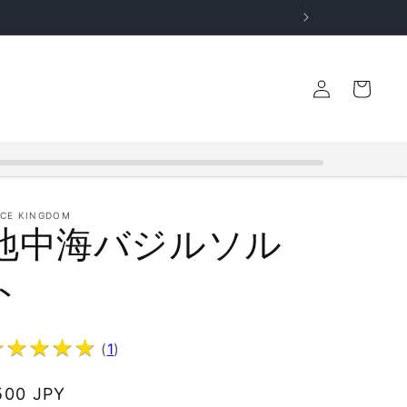
ロ
カ
グ
ー
イ
ト
ン
ICE KINGDOM
地中海バジルソル
ト
★
★
★
★
★
★
★
★
★
★
(
1
)
通
500 JPY