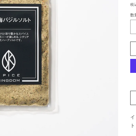
税
数
イ
ト