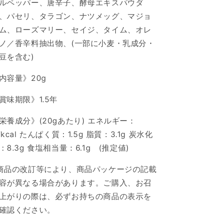
ルペッパー、唐辛子、酵母エキスパウダ
、パセリ、タラゴン、ナツメッグ、マジョ
ム、ローズマリー、セイジ、タイム、オレ
ノ／香辛料抽出物、(一部に小麦・乳成分・
豆を含む)
内容量》20g
賞味期限》1.5年
栄養成分》(20gあたり) エネルギー：
7kcal たんぱく質：1.5g 脂質：3.1g 炭水化
：8.3g 食塩相当量：6.1g (推定値)
商品の改訂等により、商品パッケージの記載
容が異なる場合があります。ご購入、お召
上がりの際は、必ずお持ちの商品の表示を
確認ください。