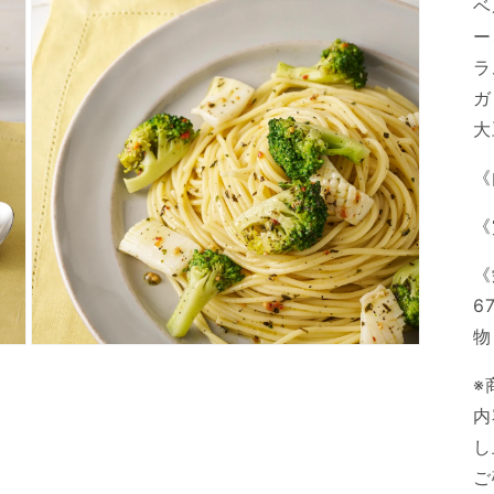
ダ
ベ
ル
ー
で
メ
ラ
デ
ガ
ィ
ア
大
(3)
を
《
開
く
《
《
6
物
モ
ー
※
ダ
ル
内
で
し
メ
デ
ご
ィ