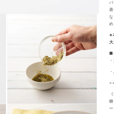
バ
唐
な
め
※
大
■
・
・
=
《
糖
モ
ー
ー