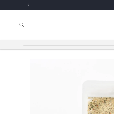
コンテ
【
ンツに
進む
商品情
報にス
キップ