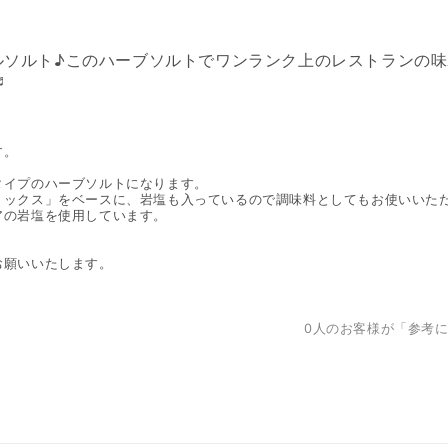
ルソルト♪このハーブソルトでワンランク上のレストランの
︎
す。
タイプのハーブソルトになります。
ミックス」をベースに、岩塩も入っているので調味料としてもお使いいた
アの岩塩を使用しています。
。
くお願いいたします。
0
人のお客様が「参考