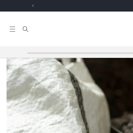
コンテ
【
ンツに
進む