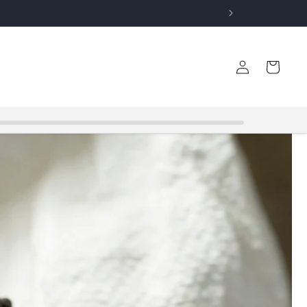
ロ
カ
グ
ー
イ
ト
ン