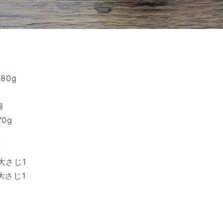
80g
個
0g
片
大さじ1
大さじ1
1