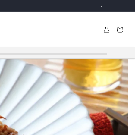
ロ
カ
グ
ー
イ
ト
ン