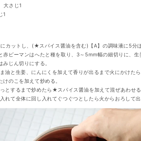
大さじ1
じ1
幅にカットし、(★スパイス醤油を含む)【A】の調味液に5分
と赤ピーマンはへたと種を取り、3～5mm幅の細切りに、生
はみじん切りにする。
ま油と生姜、にんにくを加えて香りが出るまで火にかけたら
たけのこを加えて炒める。
っとするまで炒めたら★スパイス醤油を加えて混ぜあわせ
入れて全体に回し入れてぐつぐつとしたら火からおろして出