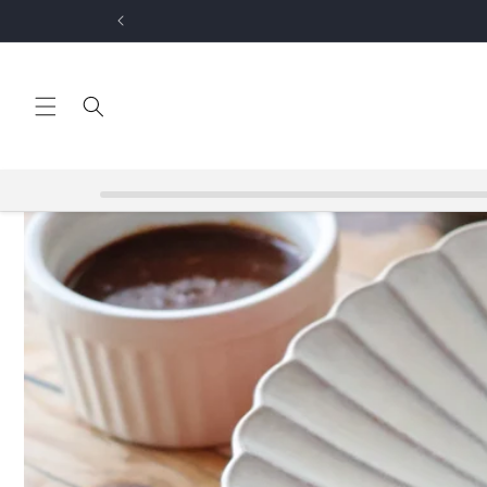
コンテ
【
ンツに
進む