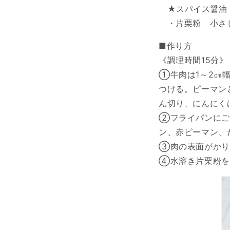
★スパイス醤油 
・片栗粉 小さ
■作り方
《調理時間15分》
①牛肉は1～2㎝
つける。ピーマン
ん切り、にんにく
②フライパンにご
ン、赤ピーマン、
③肉の表面がかり
④水溶き片栗粉を