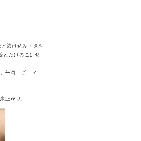
ほど漬け込み下味を
姜とたけのこはせ
、牛肉、ピーマ
る。
来上がり。