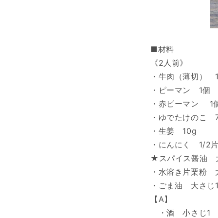
■材料
《2人前》
・牛肉（薄切） 1
・ピーマン 1個
・赤ピーマン 1
・ゆでたけのこ 7
・生姜 10g
・にんにく 1/2
★スパイス醤油 
・水溶き片栗粉 
・ごま油 大さじ
【A】
・酒 小さじ1