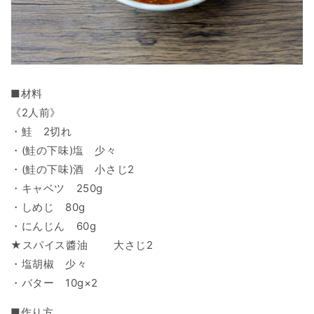
■材料
《2人前》
・鮭 2切れ
・(鮭の下味)塩 少々
・(鮭の下味)酒 小さじ2
・キャベツ 250g
・しめじ 80g
・にんじん 60g
★スパイス醬油 大さじ2
・塩胡椒 少々
・バター 10g×2
■作り方