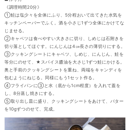
《調理時間20分》
①鮭は塩少々を全体にふり、5分程おいて出てきた水気を
キッチンペーパーでふく。酒を小さじ1ずつ全体にかけてな
じませる。
②キャベツは食べやすい大きさに切り、しめじは石附きを
切り落としてほぐす。にんじんは4㎝長さの薄切りにする。
③クッキングシートにキャベツ、しめじ、にんじん、鮭を
等分にのせて、★スパイス醬油を大さじ1ずつ鮭にかける。
奥と手前のクッキングシートを重ね、両端をキャンディを
包むようにねじる。同様にもう1セット作る。
④フライパンに③と水（底から1cm程度）を入れて蓋を
し、8分蒸し焼きにする。
⑤取り出し皿に盛り、クッキングシートをあけて、バター
を10gずつのせて、完成。